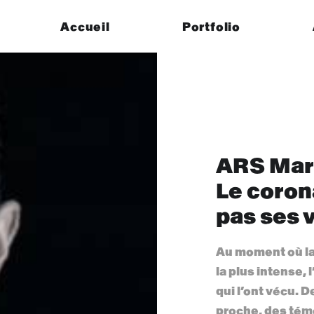
Accueil
Portfolio
ARS Mar
Le coron
pas ses 
Au moment où la
la plus intense,
qui l’ont vécu. 
proche, des témo