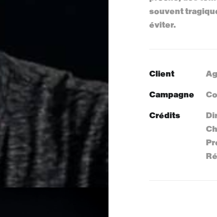
souvent tragique
éviter.
Client
Ag
Campagne
Co
Crédits
Di
Ch
Pr
Ré