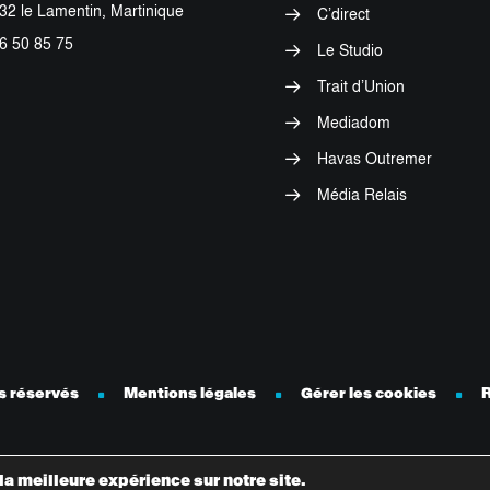
32 le Lamentin, Martinique
C’direct
6 50 85 75
Le Studio
Trait d’Union
Mediadom
Havas Outremer
Média Relais
ts réservés
Mentions légales
Gérer les cookies
R
la meilleure expérience sur notre site.