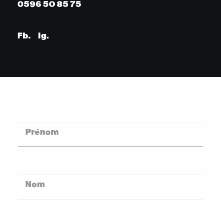
0596 50 85 75
Fb.
Ig.